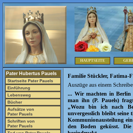
HAUPTSEITE
GEB
Pater Hubertus Pauels
Familie Stückler, Fatima-F
Startseite Pater Pauels
Auszüge aus einem Schreib
Einführung
... Wir machten in Berlin
Lebensweg
man ihn (P. Pauels) fra
Bücher
„Wozu bin ich nach Be
Aufsätze von
unvergesslich bleibt seine 
Pater Pauels
Kommunionausteilung eine 
Schriften von
den Boden geküsst. Die 
Pater Pauels
beeindruckt.