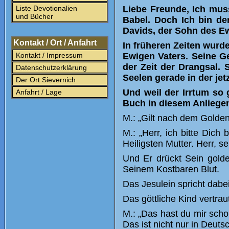
Liste Devotionalien
Liebe Freunde, Ich mus
und Bücher
Babel. Doch Ich bin de
Davids, der Sohn des E
Kontakt / Ort / Anfahrt
In früheren Zeiten wurde
Kontakt / Impressum
Ewigen Vaters. Seine Ge
der Zeit der Drangsal. 
Datenschutzerklärung
Seelen gerade in der jet
Der Ort Sievernich
Und weil der Irrtum so
Anfahrt / Lage
Buch in diesem Anliege
M.: „Gilt nach dem Golde
M.: „Herr, ich bitte Dich
Heiligsten Mutter. Herr, s
Und Er drückt Sein gold
Seinem Kostbaren Blut.
Das Jesulein spricht dabei
Das göttliche Kind vertrau
M.: „Das hast du mir scho
Das ist nicht nur in Deuts