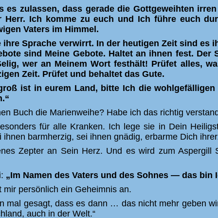
s es zulassen, dass gerade die Gottgeweihten irre
r Herr. Ich komme zu euch und Ich führe euch durc
wigen Vaters im Himmel.
 ihre Sprache verwirrt. In der heutigen Zeit sind es 
bote sind Meine Gebote. Haltet an ihnen fest. Der Sa
Selig, wer an Meinem Wort festhält! Prüfet alles, w
zigen Zeit. Prüfet und behaltet das Gute.
 groß ist in eurem Land, bitte Ich die wohlgefälli
n.“
nen Buch die Marienweihe? Habe ich das richtig verstan
 besonders für alle Kranken. Ich lege sie in Dein Heili
ei ihnen barmherzig, sei ihnen gnädig, erbarme Dich ihrer
enes Zepter an Sein Herz. Und es wird zum Aspergill 
:
„Im Namen des Vaters und des Sohnes — das bin I
t mir persönlich ein Geheimnis an.
n mal gesagt, dass es dann … das nicht mehr geben wird, 
chland, auch in der Welt.“