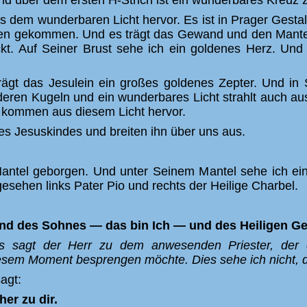
nd über dem ersten H-Strich ist ein wunderbares Kreuz 
us dem wunderbaren Licht hervor. Es ist in Prager Gesta
en gekommen. Und es trägt das Gewand und den Mantel
ickt. Auf Seiner Brust sehe ich ein goldenes Herz. Un
rägt das Jesulein ein großes goldenes Zepter. Und in
deren Kugeln und ein wunderbares Licht strahlt auch au
kommen aus diesem Licht hervor.
s Jesuskindes und breiten ihn über uns aus.
Mantel geborgen. Und unter Seinem Mantel sehe ich ei
gesehen links Pater Pio und rechts der Heilige Charbel.
nd des Sohnes — das bin Ich — und des Heiligen G
s sagt der Herr zu dem anwesenden Priester, der d
sem Moment besprengen möchte. Dies sehe ich nicht, da d
agt:
er zu dir.