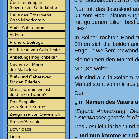
drei Buchstaben: „IHS”. U
Übernachtung in
Sievernich - Unterkünfte
Nun tritt das Jesuskind a
Haus des Erbarmens
kurzem Haar, blauen Aug
Casa Misericordia
mit goldenen Lilien best
Audio Aufnahmen
„IHS”.
Videos
In Seiner rechten Hand t
Frühere Beiträge
öffnen sich die beiden an
Hl. Teresa von Avila Texte
Engel in weißem Gewand 
Anbetungsmöglichkeiten
Sie nehmen den Mantel de
Novene zu Maria
M.: „So weit!“
der Makellosen
Buß- und Gebetsweg
Wir sind alle in Seinem 
für den Frieden
Mantel steht von mir aus 
Maria, warum weinst
Der
du dunkle Tränen?
„Im Namen des Vaters u
Das Skapulier
vom Berge Karmel
(Eigene Anmerkung: Die
Zeugnisse von Sievernich
Osterwasser gerade in die
Presse/Berichte
Das Jesulein lächelt und s
Downloads
„Und nun komme Ich näh
Links