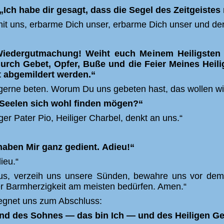
„Ich habe dir gesagt, dass die Segel des Zeitgeistes 
it uns, erbarme Dich unser, erbarme Dich unser und de
Wiedergutmachung! Weiht euch Meinem Heiligsten
durch Gebet, Opfer, Buße und die Feier Meines Heil
t abgemildert werden.“
r gerne beten. Worum Du uns gebeten hast, das wollen wi
 Seelen sich wohl finden mögen?“
iger Pater Pio, Heiliger Charbel, denkt an uns.“
haben Mir ganz gedient.
Adieu!“
dieu.
“
us, verzeih uns unsere Sünden, bewahre uns vor dem 
er Barmherzigkeit am meisten bedürfen.
Amen.
“
egnet uns zum Abschluss:
nd des Sohnes — das bin Ich — und des Heiligen Ge