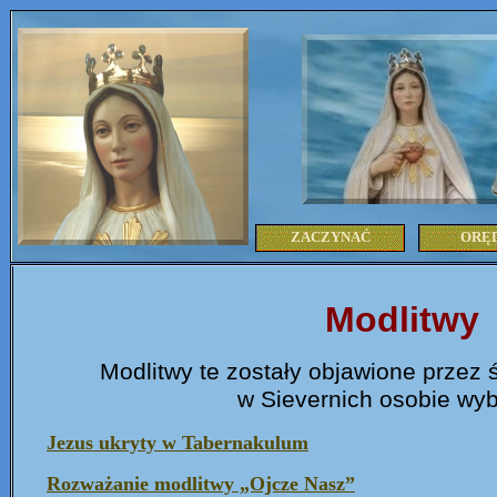
ZACZYNAĆ
ORĘ
Modlitwy
Modlitwy te zostały objawione przez ś
w Sievernich osobie wyb
Jezus ukryty w Tabernakulum
Rozważanie modlitwy „Ojcze Nasz”