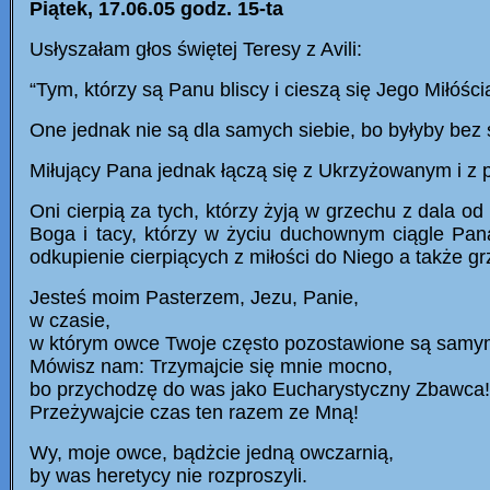
Pi
ą
tek, 17.06.05 godz. 15-ta
Us
łyszałam głos świ
ętej Teresy z Avili:
“Tym, kt
órzy są Panu bliscy i cieszą
się Jego Mi
łóści
One jednak nie są dla samych siebie, bo byłyby bez 
Miłujący Pana jednak łączą się z Ukrzyżowanym i z 
Oni cierpią za tych, którzy żyją w grzechu z dala od 
Boga i tacy, którzy w życiu duchownym ciągle Pa
odkupienie cierpiących z miłości do Niego a także g
Jesteś moim Pasterzem, Jezu, Panie,
w czasie,
w którym owce Twoje często pozostawione są samy
Mówisz nam: Trzymajcie się mnie mocno,
bo przychodzę do was jako Eucharystyczny Zbawca!
Przeżywajcie czas ten razem ze Mną!
Wy, moje owce, bądżcie jedną owczarnią,
by was heretycy nie rozproszyli.