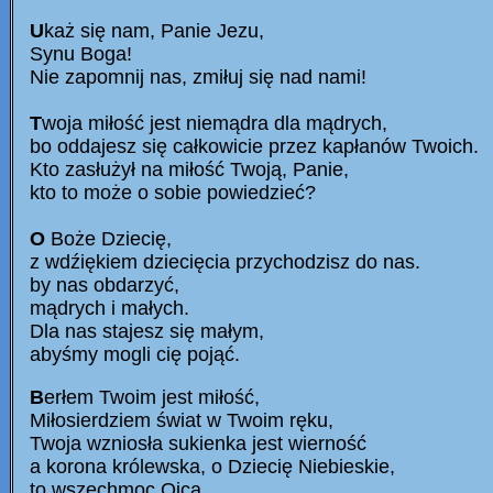
U
każ się nam, Panie Jezu,
Synu Boga!
Nie zapomnij nas, zmiłuj się nad nami!
T
woja miłość jest niemądra dla mądrych,
bo oddajesz się całkowicie przez kapłanów Twoich.
Kto zasłużył na miłość Twoją, Panie,
kto to może o sobie powiedzieć?
O
Boże Dziecię,
z wdźiękiem dziecięcia przychodzisz do nas.
by nas obdarzyć,
mądrych i małych.
Dla nas stajesz się małym,
abyśmy mogli cię pojąć.
B
erłem Twoim jest miłość,
Miłosierdziem świat w Twoim ręku,
Twoja wzniosła sukienka jest wierność
a korona królewska, o Dziecię Niebieskie,
to wszechmoc Ojca,