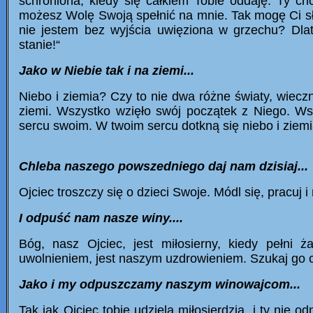
schroniona, kiedy się całkiem Tobie oddaję. Ty chc
możesz Wolę Swoją spełnić na mnie. Tak mogę Ci słu
nie jestem bez wyjścia uwięziona w grzechu? Dla
stanie!“
Jako w Niebie tak i na ziemi...
Niebo i ziemia? Czy to nie dwa różne światy, wieczn
ziemi. Wszystko wzięło swój początek z Niego. W
sercu swoim. W twoim sercu dotkną się niebo i ziemi
Chleba naszego powszedniego daj nam dzisiaj...
Ojciec troszczy się o dzieci Swoje. Módl się, pracuj i
I odpuść nam nasze winy....
Bóg, nasz Ojciec, jest miłosierny, kiedy pełni 
uwolnieniem, jest naszym uzdrowieniem. Szukaj go cz
Jako i my odpuszczamy naszym winowajcom...
Tak jak Ojciec tobie udziela miłosierdzia, i ty nie