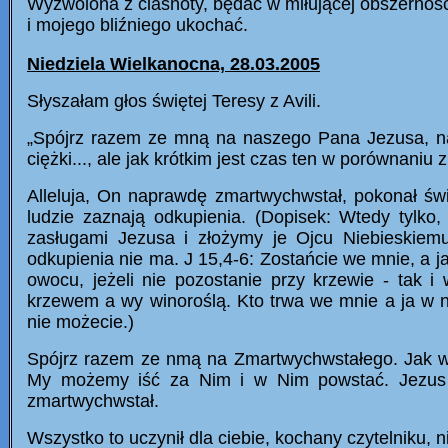
Wyzwolona z ciasnoty, będac w miłującej obszerności
i mojego bliźniego ukochać.
Niedziela Wielkanocna, 28.03.2005
Słyszałam głos świętej Teresy z Avili.
„Spójrz razem ze mną na naszego Pana Jezusa, na 
ciężki..., ale jak krótkim jest czas ten w porównaniu
Alleluja, On naprawdę zmartwychwstał, pokonał św
ludzie zaznają odkupienia. (Dopisek: Wtedy tylko,
zasługami Jezusa i złożymy je Ojcu Niebieskiem
odkupienia nie ma. J 15,4-6: Zostańcie we mnie, a 
owocu, jeżeli nie pozostanie przy krzewie - tak i
krzewem a wy winoroślą. Kto trwa we mnie a ja w ni
nie możecie.)
Spójrz razem ze nmą na Zmartwychwstałego. Jak w
My możemy iść za Nim i w Nim powstać. Jezus 
zmartwychwstał.
Wszystko to uczynił dla ciebie, kochany czytelniku, 