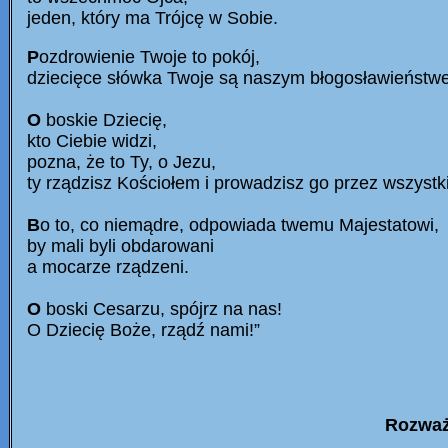
jeden, który ma Trójcę w Sobie.
P
ozdrowienie Twoje to pokój,
dziecięce słówka Twoje są naszym błogosławieństw
O
boskie Dziecię,
kto Ciebie widzi,
pozna, że to Ty, o Jezu,
ty rządzisz Kościołem i prowadzisz go przez wszystk
B
o to, co niemądre, odpowiada twemu Majestatowi,
by mali byli obdarowani
a mocarze rządzeni.
O
boski Cesarzu, spójrz na nas!
O Dziecię Boże, rządź nami!”
Rozważ