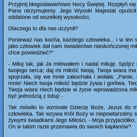
Przyjmij błogosławieńswo Nocy Świętej. Rozpłyń się c
Pana otrzymujemy. Jego Wysoki Majestat opuścił 
oddalone od wszelkiej wysokości,
Dlaczego to dla nas uczynił?
Ponieważ nas kocha, każdego człowieka... i w ten 
jako człowiek dał nam świadectwo nieskończonej mił
chce powiedzieć?”
- Miłuj tak, jak Ja miłowałem i nadal miłuję. Spój
twojego serca; daj mi miłość twoją. Twoja wiara ma
spojrzała, się we mnie zakochała i wołała: „Panie
mnie! Niech twoja miłość będzie żywa i gorliwa. Tw
Twoja wiara niech będzie w życie wprowadzona mił
być jednością z tobą! -
Tak mówiło to wzniosłe Dziecię Boże, Jezus do m
człowieka. Tak wzywa Król Boży w niepowtarzalny s
żywymi świadkami Jego Miłości. - Moja przyjaciółko,
On w takim razie przemawia do swoich kapłanów?