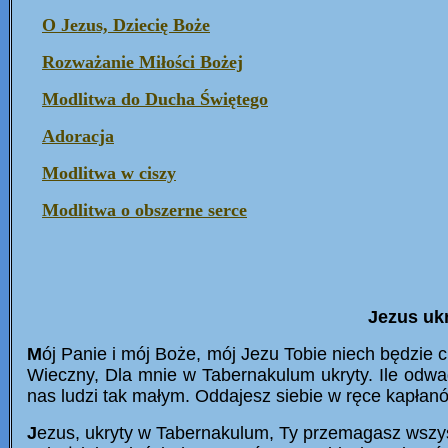
O Jezus, Dziecię Boże
Rozważanie Miłości Bożej
Modlitwa do Ducha Świętego
Adoracja
Modlitwa w ciszy
Modlitwa o obszerne serce
Jezus uk
M
ój Panie i mój Boże, mój Jezu Tobie niech będzie
Wieczny, Dla mnie w Tabernakulum ukryty. Ile odwagi
nas ludzi tak małym. Oddajesz siebie w ręce kapłanó
J
ezus, ukryty w Tabernakulum, Ty przemagasz wszyst