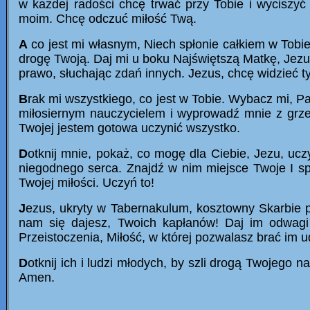
w każdej radości chcę trwać przy Tobie i wyciszyć
moim. Chcę odczuć miłość Twą.
A
co jest mi własnym, Niech spłonie całkiem w Tobie.
drogę Twoją. Daj mi u boku Najświętszą Matkę, Jezu
prawo, słuchając zdań innych. Jezus, chcę widzieć ty
B
rak mi wszystkiego, co jest w Tobie. Wybacz mi, P
miłosiernym nauczycielem i wyprowadź mnie z grze
Twojej jestem gotowa uczynić wszystko.
D
otknij mnie, pokaż, co mogę dla Ciebie, Jezu, uc
niegodnego serca. Znajdź w nim miejsce Twoje I sp
Twojej miłości. Uczyń to!
J
ezus, ukryty w Tabernakulum, kosztowny Skarbie 
nam się dajesz, Twoich kapłanów! Daj im odwagi 
Przeistoczenia, Miłość, w której pozwalasz brać im ud
D
otknij ich i ludzi młodych, by szli drogą Twojego n
Amen.