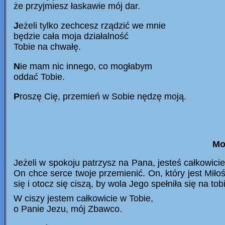
że przyjmiesz łaskawie mój dar.
J
eżeli tylko zechcesz rządzić we mnie
będzie cała moja działalność
Tobie na chwałę.
N
ie mam nic innego, co mogłabym
oddać Tobie.
P
roszę Cię, przemień w Sobie nędzę moją.
Mo
Jeżeli w spokoju patrzysz na Pana, jesteś całkowic
On chce serce twoje przemienić. On, który jest Miło
się i otocz się ciszą, by wola Jego spełniła się na tob
W ciszy jestem całkowicie w Tobie,
o Panie Jezu, mój Zbawco.