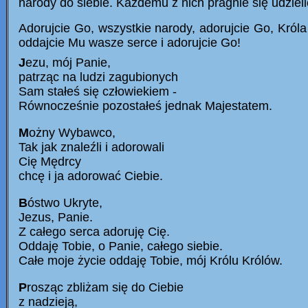
narody do siebie. Każdemu z nich pragnie się udzieli
Adorujcie Go, wszystkie narody, adorujcie Go, Króla
oddajcie Mu wasze serce i adorujcie Go!
J
ezu, mój Panie,
patrząc na ludzi zagubionych
Sam stałeś się człowiekiem -
Równocześnie pozostałeś jednak Majestatem.
M
ożny Wybawco,
Tak jak znaleźli i adorowali
Cię Mędrcy
chcę i ja adorować Ciebie.
B
óstwo Ukryte,
Jezus, Panie.
Z całego serca adoruję Cię.
Oddaję Tobie, o Panie, całego siebie.
Całe moje życie oddaję Tobie, mój Królu Królów.
P
rosząc zbliżam się do Ciebie
z nadzieją,