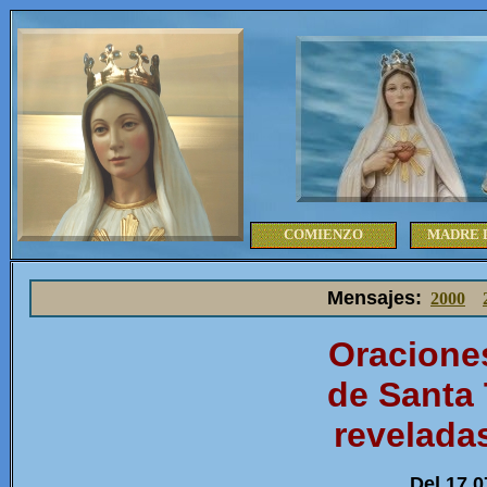
COMIENZO
MADRE 
Mensajes
:
2000
Oracione
de Santa 
revelada
Del 17.0