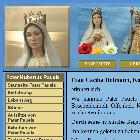
HAUPTSEITE
GEB
Pater Hubertus Pauels
Frau Cäcilia Hofmann, Kö
Startseite Pater Pauels
erinnert sich
Einführung
Wir kannten Pater Pauels 
Lebensweg
Bescheidenheit, Offenheit, 
Bücher
zeichneten ihn aus.
Aufsätze von
Pater Pauels
Durch seine mystische Begabu
Schriften von
Ihn kennen gelernt zu haben 
Pater Pauels