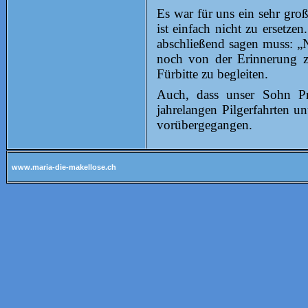
Es war für uns ein sehr groß
ist einfach nicht zu ersetzen
abschließend sagen muss: „N
noch von der Erinnerung ze
Fürbitte zu begleiten.
Auch, dass unser Sohn Pr
jahrelangen Pilgerfahrten un
vorübergegangen.
www.maria-die-makellose.ch