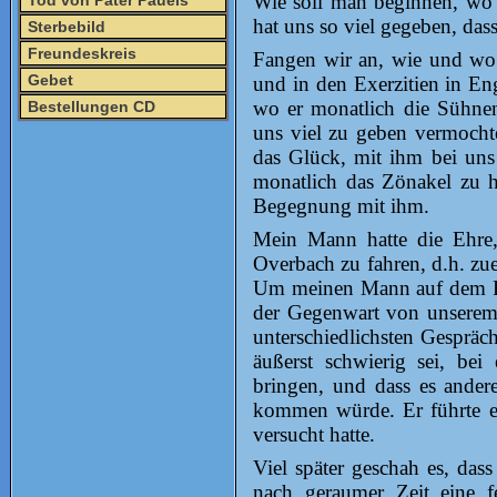
Wie soll man beginnen, wo s
Tod von Pater Pauels
hat uns so viel gegeben, dass 
Sterbebild
Freundeskreis
Fangen wir an, wie und wo 
Gebet
und in den Exerzitien in E
wo er monatlich die Sühnenä
Bestellungen CD
uns viel zu geben vermochte
das Glück, mit ihm bei uns
monatlich das Zönakel zu h
Begegnung mit ihm.
Mein Mann hatte die Ehre
Overbach zu fahren, d.h. zue
Um meinen Mann auf dem Rü
der Gegenwart von unserem g
unterschiedlichsten Gespräc
äußerst schwierig sei, be
bringen, und dass es andere
kommen würde. Er führte ei
versucht hatte.
Viel später geschah es, das
nach geraumer Zeit eine f