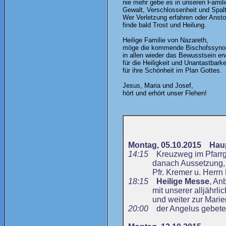
nie mehr gebe es in unseren Famili
Gewalt, Verschlossenheit und Spal
Wer Verletzung erfahren oder Ans
finde bald Trost und Heilung.
Heilige Familie von Nazareth,
möge die kommende Bischofssyno
in allen wieder das Bewusstsein e
für die Heiligkeit und Unantastbarke
für ihre Schönheit im Plan Gottes.
Jesus, Maria und Josef,
hört und erhört unser Flehen!
Montag, 05.10.2015 Haup
14:15
Kreuzweg im Pfarrgar
danach Aussetzung, Rose
Pfr. Kremer u. Herrn 
18:15
Heilige Messe
, An
mit unserer alljährli
und weiter zur Marienk
20:00
der Angelus gebetet