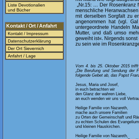
„Nr.15: … Der Rosenkranz fü
Liste Devotionalien
und Bücher
menschliche Heranwachsen J
mit derselben Sorgfalt zu e
angenommen hat (vgl. Gal 
Kontakt / Ort / Anfahrt
untergeordnete Handeln Mari
Mutter, und daß umso mehr 
Kontakt / Impressum
geweiht ist«. Nirgends sonst
Datenschutzerklärung
zu sein wie im Rosenkranzgebe
Der Ort Sievernich
Anfahrt / Lage
Vom 4. bis 25. Oktober 2015 trif
„Die Berufung und Sendung der F
folgende Gebet ab, das Papst Fra
Jesus, Maria und Josef,
in euch betrachten wir
den Glanz der wahren Liebe,
an euch wenden wir uns voll Vertra
Heilige Familie von Nazareth,
mache auch unsere Familien
zu Orten der Gemeinschaft und R
zu echten Schulen des Evangeliu
und kleinen Hauskirchen.
Heilige Familie von Nazareth,