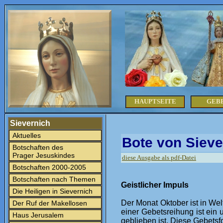
HAUPTSEITE
GEB
Sievernich
Aktuelles
Bote von Sieve
Botschaften des
Prager Jesuskindes
diese Ausgabe als pdf-Datei
Botschaften 2000-2005
Botschaften nach Themen
Geistlicher Impuls
Die Heiligen in Sievernich
Der Monat Oktober ist in We
Der Ruf der Makellosen
einer Gebetsreihung ist ein
Haus Jerusalem
geblieben ist. Diese Gebetsf