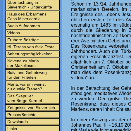
Übernachtung in
Schon im 13./14. Jahrhunde
Sievernich - Unterkünfte
marianischen Bereich. Im 
Haus des Erbarmens
Ereignisse des Lebens Jesu
Casa Misericordia
üblichen ersten Teil des 
erstmalig um 1483 im südd
Audio Aufnahmen
durch die Gliederung in Z
Videos
nachtridentinischen Zeit ko
Frühere Beiträge
drei Ave mit dem Gebet um d
Das Rosenkranz verbreitet 
Hl. Teresa von Avila Texte
Jahrhundert. Auch die Tür
Anbetungsmöglichkeiten
eigenen Rosenkranzfest. D
Novene zu Maria
alljährlich am 7. Oktober b
der Makellosen
Christenheit am 7. Oktober
man dies dem Rosenkranzge
Buß- und Gebetsweg
für den Frieden
victoria“ an.
Maria, warum weinst
In der Betrachtung der Geh
du dunkle Tränen?
ständiges, meditatives Wied
Das Skapulier
zu werden. Der große The
vom Berge Karmel
Rosenkranz, dass dieses G
Zeugnisse von Sievernich
Mariens, deren Inhalt Christu
Presse/Berichte
In einem Auszug aus dem A
Downloads
Johannes Paul II. - 16.10.20
Links
mit Maria wie folgt ausgedrüc