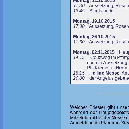
Montag, 12.10.2015
17:30
Aussetzung, Rosenkr
18:45
Bibelstunde
Montag, 19.10.2015
17:30
Aussetzung, Rosenkr
Montag, 26.10.2015
17:30
Aussetzung, Rosenk
Montag, 02.11.2015 Haup
14:15
Kreuzweg im Pfarrgar
danach Aussetzung, Rose
Pfr. Kremer u. Herrn 
18:15
Heilige Messe
, An
20:00
der Angelus gebetet
___________
Welcher Priester gibt unse
während der Hauptgebetstr
Mitzelebrant bei der Messe 
Anmeldung im Pfarrbüro Siev